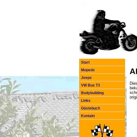
Start
A
Mopeds
Jeeps
Dies
VW Bus T3
beka
sch
Bodybuilding
ori
Links
Gästebuch
Kontakt